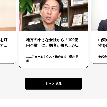
を灯
地方の小さな会社から「100億
山梨
アか
円企業」に。弱者が勝ち上がる
性を
業承
ための非常識な「選択 と集中」
障害
「楽
ユニフォームネクスト株式会社 横井 康
株式会
孝
もっと見る