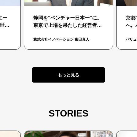
エー
静岡を“ベンチャー日本一”に。
京都
世界
東京で上場を果たした経営者が
へ。
地方起業家を育てる理由
野淳
株式会社イノベーション 富田直人
バリュ
もっと見る
STORIES