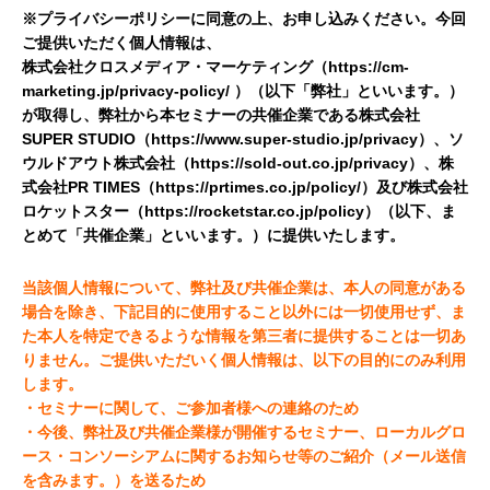
※プライバシーポリシーに同意の上、お申し込みください。今回
ご提供いただく個人情報は、
株式会社クロスメディア・マーケティング（
https://cm-
marketing.jp/privacy-policy/
）（以下「弊社」といいます。）
が取得し、弊社から本セミナーの共催企業である株式会社
SUPER STUDIO（
https://www.super-studio.jp/privacy
）、ソ
ウルドアウト株式会社（
https://sold-out.co.jp/privacy
）、株
式会社PR TIMES（
https://prtimes.co.jp/policy/
）及び株式会社
ロケットスター（
https://rocketstar.co.jp/policy
）（以下、ま
とめて「共催企業」といいます。）に提供いたします。
当該個人情報について、弊社及び共催企業は、本人の同意がある
場合を除き、下記目的に使用すること以外には一切使用せず、ま
た本人を特定できるような情報を第三者に提供することは一切あ
りません。ご提供いただいく個人情報は、以下の目的にのみ利用
します。
・セミナーに関して、ご参加者様への連絡のため
・今後、弊社及び共催企業様が開催するセミナー、ローカルグロ
ース・コンソーシアムに関するお知らせ等のご紹介（メール送信
を含みます。）を送るため