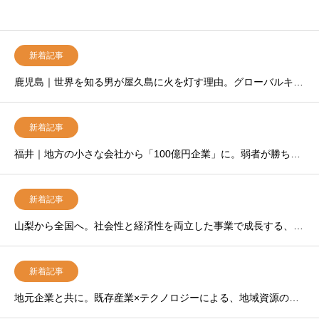
新着記事
鹿児島｜世界を知る男が屋久島に火を灯す理由。グローバルキャリアから、鹿児島の中小企業を事業承継したアンクス菊永満氏の「楽しい経営」論
新着記事
福井｜地方の小さな会社から「100億円企業」に。弱者が勝ち上がるための非常識な「選択 と集中」
新着記事
山梨から全国へ。社会性と経済性を両立した事業で成長する、障害者雇用率日本一の上場企業
新着記事
地元企業と共に。既存産業×テクノロジーによる、地域資源の再編集。