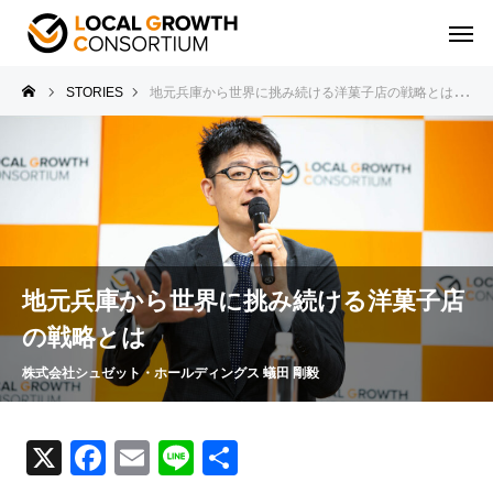
STORIES
地元兵庫から世界に挑み続ける洋菓子店の戦略とは
地元兵庫から世界に挑み続ける洋菓子店
の戦略とは
株式会社シュゼット・ホールディングス 蟻田 剛毅
X
F
E
Li
共