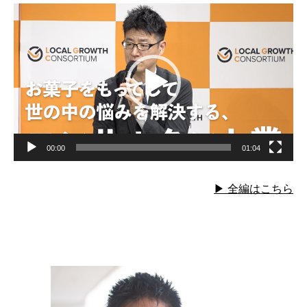
a
m
n
有
動
c
ail
e
画
プ
e
レ
ー
b
ヤ
ー
o
o
k
00:00
01:04
▶︎ 全編はこちら