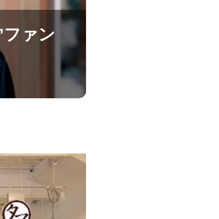
”ファン
。