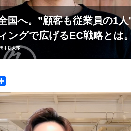
全国へ。”顧客も従業員の1人
ィングで広げるEC戦略とは
 田中耕太郎
i
共
有