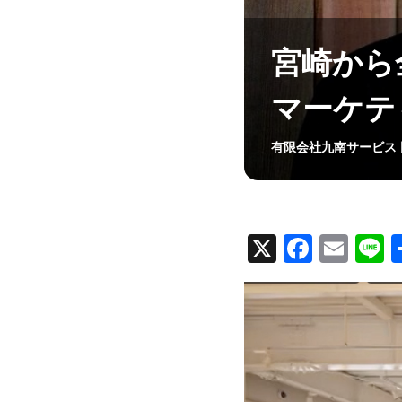
宮崎から
マーケテ
有限会社九南サービス
X
F
E
L
a
m
n
動
c
ail
e
画
プ
e
レ
b
ー
ヤ
o
ー